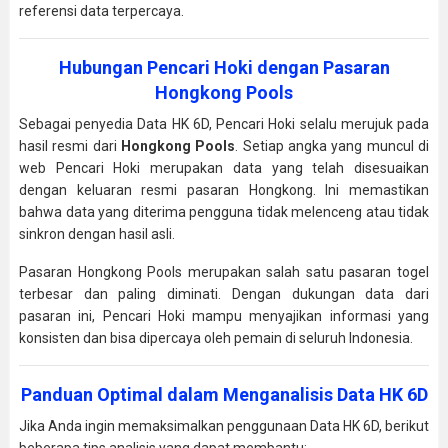
referensi data terpercaya.
Hubungan Pencari Hoki dengan Pasaran
Hongkong Pools
Sebagai penyedia Data HK 6D, Pencari Hoki selalu merujuk pada
hasil resmi dari
Hongkong Pools
. Setiap angka yang muncul di
web Pencari Hoki merupakan data yang telah disesuaikan
dengan keluaran resmi pasaran Hongkong. Ini memastikan
bahwa data yang diterima pengguna tidak melenceng atau tidak
sinkron dengan hasil asli.
Pasaran Hongkong Pools merupakan salah satu pasaran togel
terbesar dan paling diminati. Dengan dukungan data dari
pasaran ini, Pencari Hoki mampu menyajikan informasi yang
konsisten dan bisa dipercaya oleh pemain di seluruh Indonesia.
Panduan Optimal dalam Menganalisis Data HK 6D
Jika Anda ingin memaksimalkan penggunaan Data HK 6D, berikut
beberapa tips analisis yang dapat membantu: