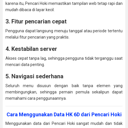
karena itu, Pencari Hoki memastikan tampilan web tetap rapi dan
mudah dibaca di layar kecil.
3. Fitur pencarian cepat
Pengguna dapat langsung menuju tanggal atau periode tertentu
melalui fitur pencarian yang praktis.
4. Kestabilan server
Akses cepat tanpa lag, sehingga pengguna tidak terganggu saat
mencari data penting.
5. Navigasi sederhana
Seluruh menu disusun dengan baik tanpa elemen yang
membingungkan, sehingga pemain pemula sekalipun dapat
memahami cara penggunaannya.
Cara Menggunakan Data HK 6D dari Pencari Hoki
Menggunakan data dari Pencari Hoki sangat mudah dan tidak