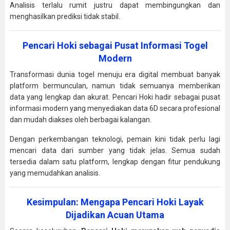
Analisis terlalu rumit justru dapat membingungkan dan
menghasilkan prediksi tidak stabil.
Pencari Hoki sebagai Pusat Informasi Togel
Modern
Transformasi dunia togel menuju era digital membuat banyak
platform bermunculan, namun tidak semuanya memberikan
data yang lengkap dan akurat. Pencari Hoki hadir sebagai pusat
informasi modern yang menyediakan data 6D secara profesional
dan mudah diakses oleh berbagai kalangan.
Dengan perkembangan teknologi, pemain kini tidak perlu lagi
mencari data dari sumber yang tidak jelas. Semua sudah
tersedia dalam satu platform, lengkap dengan fitur pendukung
yang memudahkan analisis.
Kesimpulan: Mengapa Pencari Hoki Layak
Dijadikan Acuan Utama