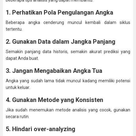
1. Perhatikan Pola Pengulangan Angka
Beberapa angka cenderung muncul kembali dalam siklus
tertentu.
2. Gunakan Data dalam Jangka Panjang
Semakin panjang data historis, semakin akurat prediksi yang
dapat Anda buat.
3. Jangan Mengabaikan Angka Tua
Angka yang sudah lama tidak muncul kadang memiliki potensi
untuk keluar.
4. Gunakan Metode yang Konsisten
Jika sudah menemukan metode analisis yang cocok, gunakan
secara rutin.
5. Hindari over-analyzing