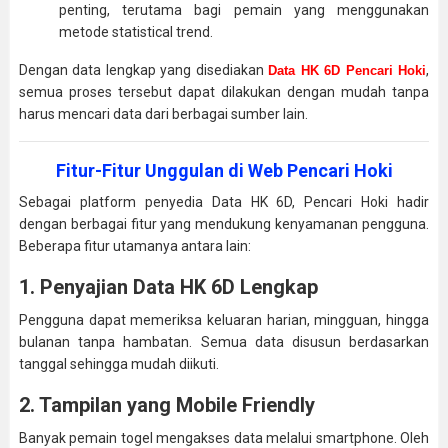
penting, terutama bagi pemain yang menggunakan
metode statistical trend.
Dengan data lengkap yang disediakan
,
Data HK 6D Pencari Hoki
semua proses tersebut dapat dilakukan dengan mudah tanpa
harus mencari data dari berbagai sumber lain.
Fitur-Fitur Unggulan di Web Pencari Hoki
Sebagai platform penyedia Data HK 6D, Pencari Hoki hadir
dengan berbagai fitur yang mendukung kenyamanan pengguna.
Beberapa fitur utamanya antara lain:
1. Penyajian Data HK 6D Lengkap
Pengguna dapat memeriksa keluaran harian, mingguan, hingga
bulanan tanpa hambatan. Semua data disusun berdasarkan
tanggal sehingga mudah diikuti.
2. Tampilan yang Mobile Friendly
Banyak pemain togel mengakses data melalui smartphone. Oleh