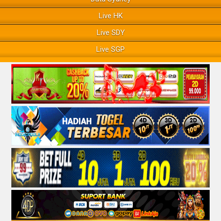
Live HK
Live SDY
Live SGP