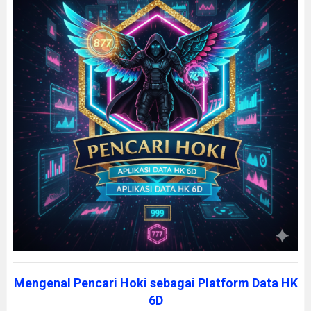
Mengenal Pencari Hoki sebagai Platform Data HK
6D